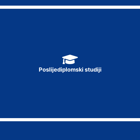
DOKTORSKI STUDIJ PEDAGOGIJA
GEOGRAFSKE OSNOVE PLANIRANJA U OKOLIŠU
Poslijediplomski studiji
EKOLOGIJA, ZAŠTITA PRIRODE I OKOLIŠA