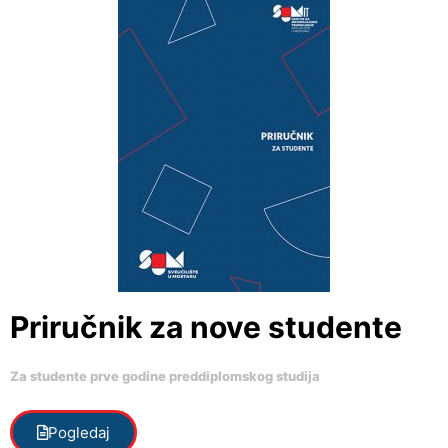
Priručnik za nove studente
Za studente prve godine preddiplomskog studija
Pogledaj