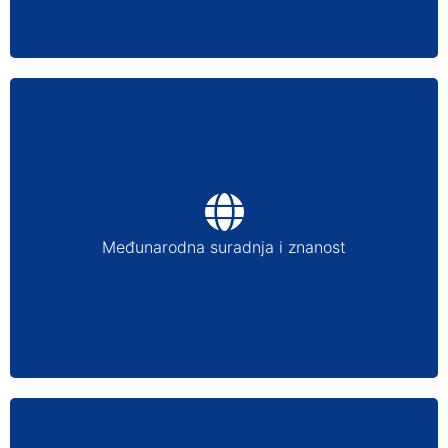
MEĐUNARODNA SURADNJA
ANNALES COLLEGIUM
Međunarodna suradnja i znanost
ZNANOST
PREDMETI NA ENGLESKOM JEZIKU