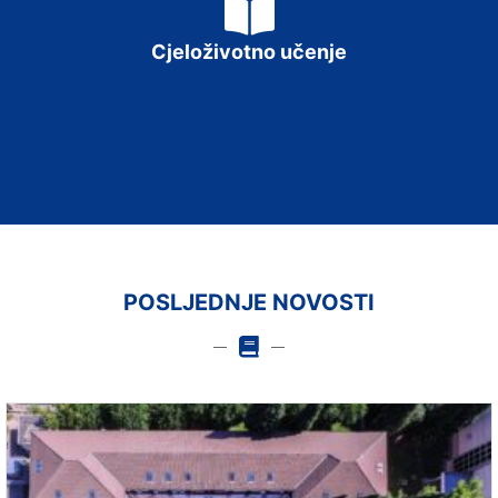
NASTAVI ZA DJECU S TEŠKOĆAMA U RAZVOJU
PEDAGOŠKO – PSIHOLOŠKO OBRAZOVANJE
Cjeloživotno učenje
NASTAVNIKA
POSLJEDNJE NOVOSTI