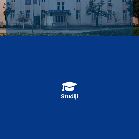
BIOLOGIJA
EDUKACIJSKA REHABILITACIJA
FIZIKA
GEOGRAFIJA
GLAZBA
INFORMATIKA
KEMIJA
Studiji
KINEZIOLOGIJA
MATEMATIKA
PEDAGOGIJA
PREDŠKOLSKI ODGOJ
RAZREDNA NASTAVA