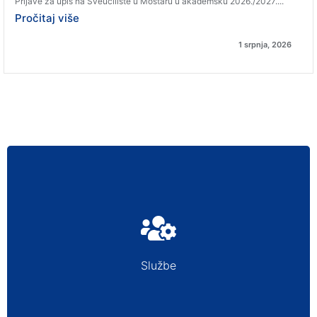
Prijave za upis na Sveučilište u Mostaru u akademsku 2026./2027....
Pročitaj više
1 srpnja, 2026
PRAVNA SLUŽBA
JAVNE NABAVKE
Službe
STUDENTSKA SLUŽBA
KNJIŽNICA