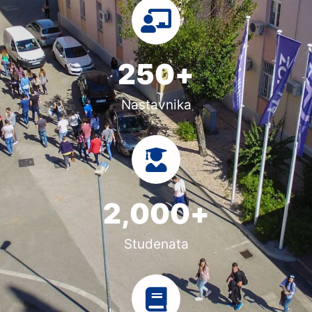
250
+
Nastavnika
2,000
+
Studenata