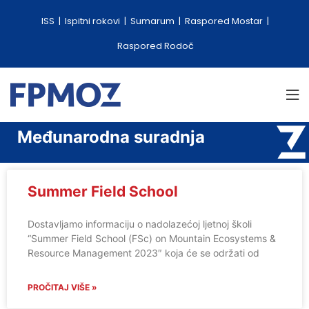
ISS
Ispitni rokovi
Sumarum
Raspored Mostar
Raspored Rodoč
Međunarodna suradnja
Summer Field School
Dostavljamo informaciju o nadolazećoj ljetnoj školi
“Summer Field School (FSc) on Mountain Ecosystems &
Resource Management 2023″ koja će se održati od
PROČITAJ VIŠE »