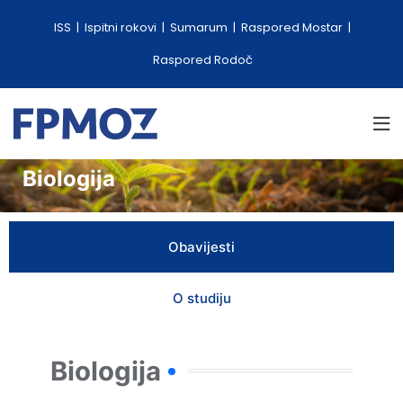
ISS
Ispitni rokovi
Sumarum
Raspored Mostar
Raspored Rodoč
Biologija
Obavijesti
O studiju
Biologija