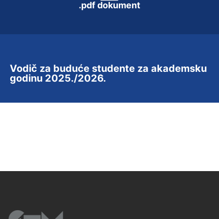
.pdf dokument
Vodič za buduće studente za akademsku
godinu 2025./2026.
ODLUKA o razredbenom postupku za
upis studenata u prvu godinu
preddiplomskih studija