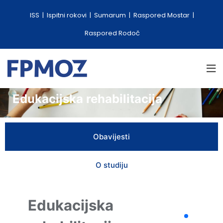
ISS
Ispitni rokovi
Sumarum
Raspored Mostar
Raspored Rodoč
Edukacijska rehabilitacija
Obavijesti
O studiju
Edukacijska