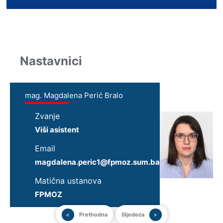
Nastavnici
mag. Magdalena Perić Bralo
Zvanje
Viši asistent
Email
magdalena.peric1@fpmoz.sum.ba
Matična ustanova
FPMOZ
Prethodna
Sljedeća