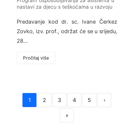
Program osposobljavanja za asistenta u
nastavi za djecu s teškoćama u razvoju
Predavanje kod dr. sc. Ivane Čerkez
Zovko, izv. prof., održat će se u srijedu,
28…
Pročitaj više
1
2
3
4
5
›
»