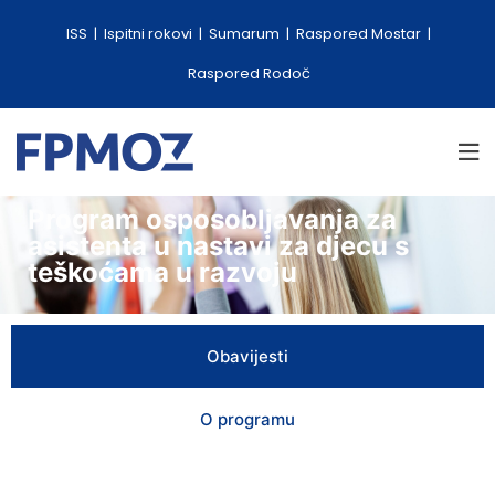
ISS
Ispitni rokovi
Sumarum
Raspored Mostar
Raspored Rodoč
Program osposobljavanja za
asistenta u nastavi za djecu s
teškoćama u razvoju
Obavijesti
O programu