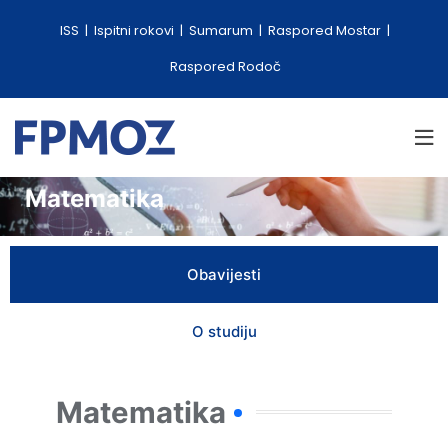
ISS
Ispitni rokovi
Sumarum
Raspored Mostar
Raspored Rodoč
Matematika
Obavijesti
O studiju
Matematika