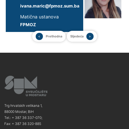
ivana.maric@fpmoz.sum.ba
Matična ustanova
FPMOZ
Prethodna
Sljedeća
Trg hrvatskih velikana 1,
88000 Mostar, BiH
Tel.: + 387 36 337-070;
Fax: + 387 36 320-885