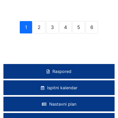
1
2
3
4
5
6
Raspored
Ispitni kalendar
Nastavni plan