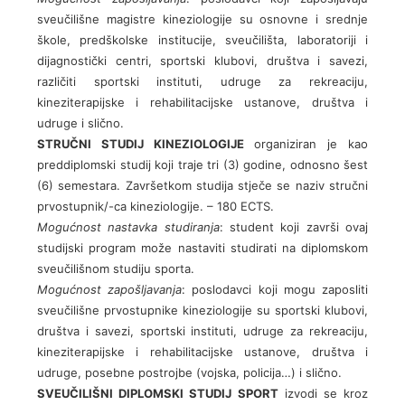
sveučilišne magistre kineziologije su osnovne i srednje
škole, predškolske institucije, sveučilišta, laboratoriji i
dijagnostički centri, sportski klubovi, društva i savezi,
različiti sportski instituti, udruge za rekreaciju,
kineziterapijske i rehabilitacijske ustanove, društva i
udruge i slično.
STRUČNI STUDIJ KINEZIOLOGIJE
organiziran je kao
preddiplomski studij koji traje tri (3) godine, odnosno šest
(6) semestara. Završetkom studija stječe se naziv stručni
prvostupnik/-ca kineziologije. – 180 ECTS.
Mogućnost nastavka studiranja
: student koji završi ovaj
studijski program može nastaviti studirati na diplomskom
sveučilišnom studiju sporta.
Mogućnost zapošljavanja
: poslodavci koji mogu zaposliti
sveučilišne prvostupnike kineziologije su sportski klubovi,
društva i savezi, sportski instituti, udruge za rekreaciju,
kineziterapijske i rehabilitacijske ustanove, društva i
udruge, posebne postrojbe (vojska, policija…) i slično.
SVEUČILIŠNI DIPLOMSKI STUDIJ SPORT
izvodi se kroz