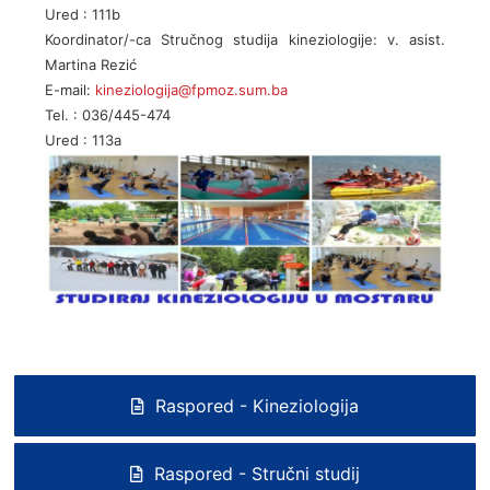
Ured : 111b
Koordinator/-ca Stručnog studija kineziologije: v. asist.
Martina Rezić
E-mail:
kineziologija@fpmoz.sum.ba
Tel. : 036/445-474
Ured : 113a
Raspored - Kineziologija
Raspored - Stručni studij