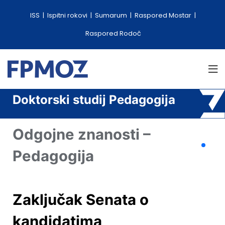
ISS
Ispitni rokovi
Sumarum
Raspored Mostar
Raspored Rodoč
Doktorski studij Pedagogija
Odgojne znanosti –
Pedagogija
Zaključak Senata o
kandidatima