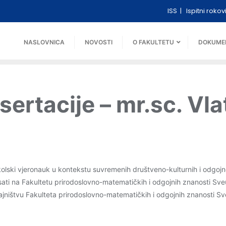
ISS
Ispitni rokov
NASLOVNICA
NOVOSTI
O FAKULTETU
DOKUME
ertacije – mr.sc. Vla
Školski vjeronauk u kontekstu suvremenih društveno-kulturnih i odgo
sati na Fakultetu prirodoslovno-matematičkih i odgojnih znanosti Sveu
ništvu Fakulteta prirodoslovno-matematičkih i odgojnih znanosti Sv