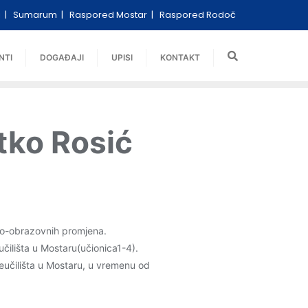
i
Sumarum
Raspored Mostar
Raspored Rodoč
NTI
DOGAĐAJI
UPISI
KONTAKT
tko Rosić
jno-obrazovnih promjena.
čilišta u Mostaru(učionica1-4).
eučilišta u Mostaru, u vremenu od