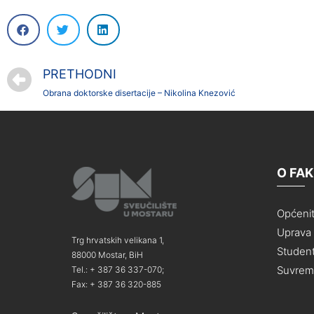
PRETHODNI
Obrana doktorske disertacije – Nikolina Knezović
O FA
Općeni
Uprava i
Trg hrvatskih velikana 1,
Student
88000 Mostar, BiH
Suvreme
Tel.: + 387 36 337-070;
Fax: + 387 36 320-885