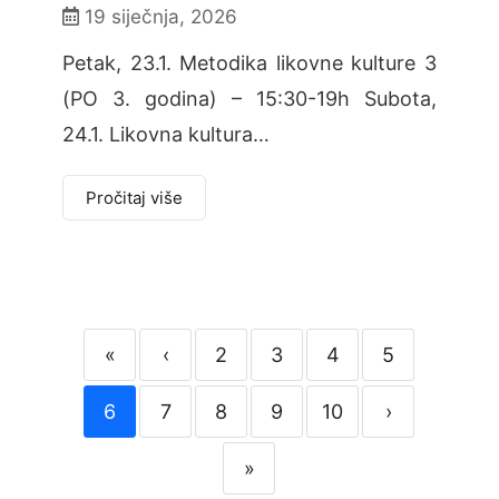
19 siječnja, 2026
Petak, 23.1. Metodika likovne kulture 3
(PO 3. godina) – 15:30-19h Subota,
24.1. Likovna kultura…
Pročitaj više
«
‹
2
3
4
5
6
7
8
9
10
›
»