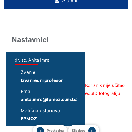
Alumni
Nastavnici
dr. sc. Anita Imre
Zvanje
Izvanredni profesor
Korisnik nije učitao
Email
eduID fotografiju
anita.imre@fpmoz.sum.ba
Matična ustanova
FPMOZ
Prethodna
Sljedeća