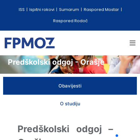
ISS
Ispitni rokovi
Sumarum
Raspored Mostar
Raspored Rodoč
Predškolski odgoj - Orašje
Obavijesti
O studiju
Predškolski odgoj –