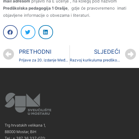
mail adresom
prijaviti na E učenje , na kolegij pod nazivom
Predškolska pedagogija 1 Orašje
, gdje će pravovremeno imati
objavljene informacije o obvezama i literaturi.
PRETHODNI
SLJEDEĆI
Prijave za 20. izdanje Međunarodnog takmičenja/natjecanja George Enescu
Razvoj kurikuluma predškolskog odgoja 1 –obveze
Trg hrvatskih velikana 1,
88000 Mostar, BiH
Tel.: + 387 36 337-070;