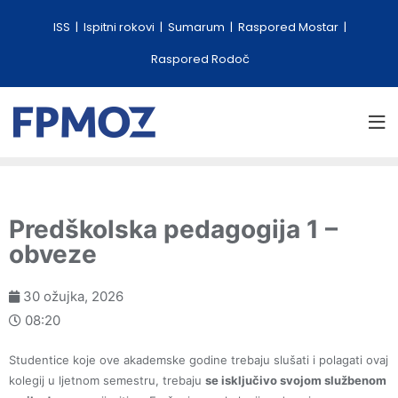
ISS
Ispitni rokovi
Sumarum
Raspored Mostar
Raspored Rodoč
Predškolska pedagogija 1 –
obveze
30 ožujka, 2026
08:20
Studentice koje ove akademske godine trebaju slušati i polagati ovaj
kolegij u ljetnom semestru, trebaju
se isključivo svojom službenom