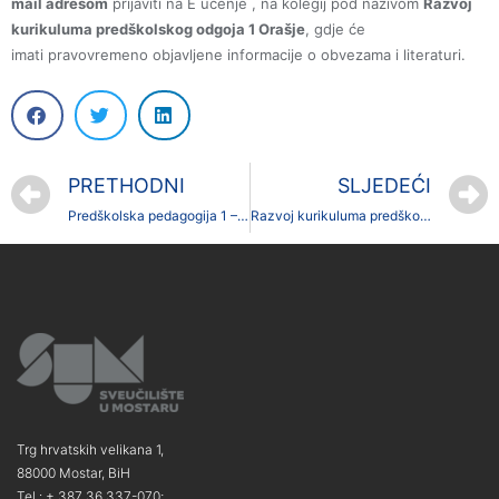
mail adresom
prijaviti na E učenje , na kolegij pod nazivom
Razvoj
kurikuluma predškolskog odgoja 1 Orašje
, gdje će
imati pravovremeno objavljene informacije o obvezama i literaturi.
PRETHODNI
SLJEDEĆI
Predškolska pedagogija 1 – obveze
Razvoj kurikuluma predškolskog odgoja 3- obveze
Trg hrvatskih velikana 1,
88000 Mostar, BiH
Tel.: + 387 36 337-070;