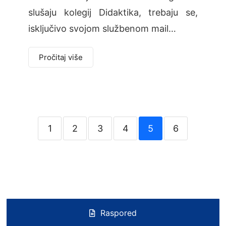
slušaju kolegij Didaktika, trebaju se,
isključivo svojom službenom mail…
Pročitaj više
1
2
3
4
5
6
Raspored