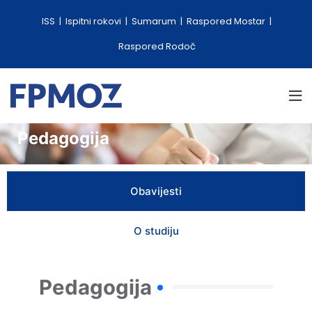
ISS
Ispitni rokovi
Sumarum
Raspored Mostar
Raspored Rodoč
Pedagogija
Obavijesti
O studiju
Pedagogija