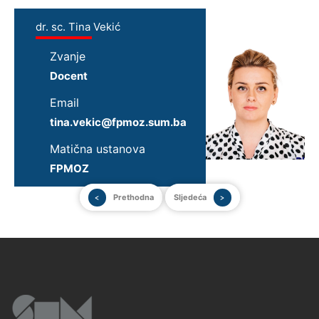
dr. sc. Tina Vekić
Zvanje
Docent
Email
tina.vekic@fpmoz.sum.ba
Matična ustanova
FPMOZ
Prethodna
Sljedeća