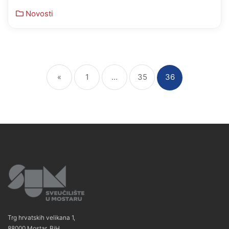
Novosti
«
1
…
35
36
Trg hrvatskih velikana 1,
88000 Mostar, BiH