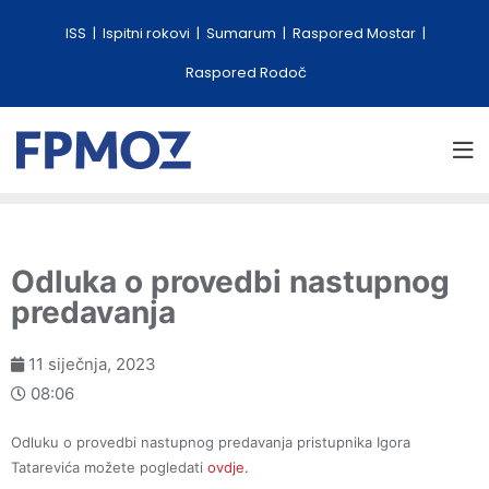
ISS
Ispitni rokovi
Sumarum
Raspored Mostar
Raspored Rodoč
Odluka o provedbi nastupnog
predavanja
11 siječnja, 2023
08:06
Odluku o provedbi nastupnog predavanja pristupnika Igora
Tatarevića možete pogledati
ovdje.