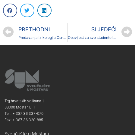
PRETHODNI
SLJEDEĆI
Predavanja iz kolegija Osnove pedagogijske statistike (diplomski studij predškolskoga odgoja – Orašje)
Obavijest za sve studente iz Županije Posavske
Trg hrvatskih velikana 1,
88000 Mostar, BiH
Tel.: + 387 36 337-070;
Fax: + 387 36 320-885
Sveučilište u Mostaru