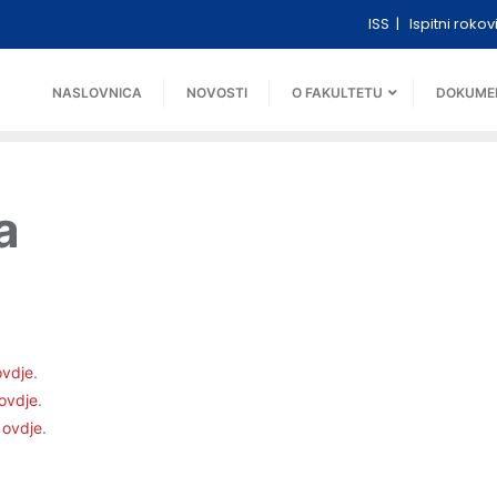
ISS
Ispitni rokov
NASLOVNICA
NOVOSTI
O FAKULTETU
DOKUME
a
ovdje
.
ovdje
.
e
ovdje
.