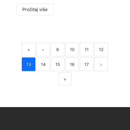
Pročitaj više
«
‹
9
10
11
12
13
14
15
16
17
›
»