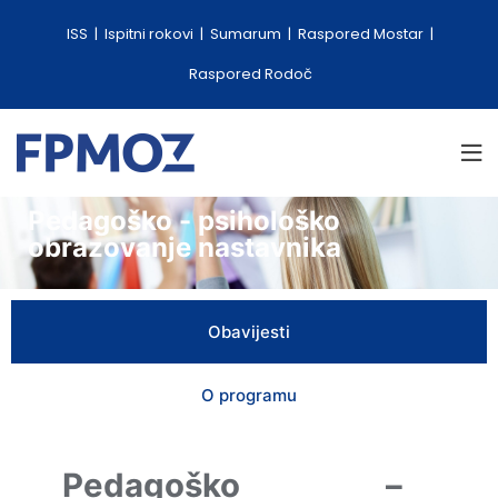
ISS
Ispitni rokovi
Sumarum
Raspored Mostar
Raspored Rodoč
Pedagoško - psihološko
obrazovanje nastavnika
Obavijesti
O programu
Pedagoško –