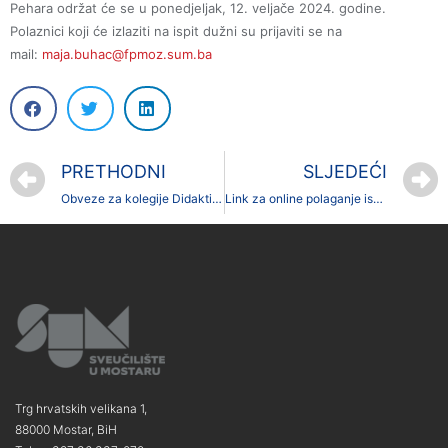
Pehara održat će se u ponedjeljak, 12. veljače 2024. godine.
Polaznici koji će izlaziti na ispit dužni su prijaviti se na
mail:
maja.buhac@fpmoz.sum.ba
PRETHODNI
SLJEDEĆI
Obveze za kolegije Didaktička praksa, Metodička praksa 1, Metodička praksa 2, Praktikum i školska praksa
Link za online polaganje ispita kod doc. dr.sc. Katarine Šimić
Trg hrvatskih velikana 1,
88000 Mostar, BiH