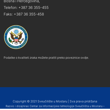
Bosna i Hercegovina,
Telefon: +387 36 355-455
Faks: +387 36 355-458
Podatke o kvaliteti zraka možete pratiti preko poveznice ovdje.
Copyright © 2021 Sveučilište u Mostaru | Sva prava pridržana
Razvio i dizajnirao Centar za informacijske tehnologije Sveučilišta u Mostaru –