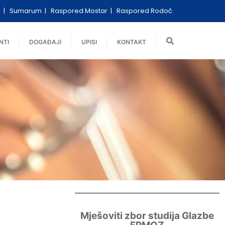
i
Sumarum
Raspored Mostar
Raspored Rodoč
NTI
DOGAĐAJI
UPISI
KONTAKT
Mješoviti zbor studija Glazbe