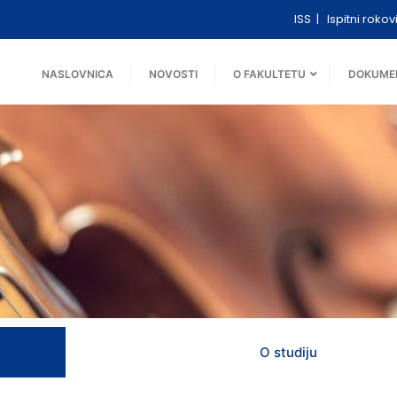
ISS
Ispitni rokov
NASLOVNICA
NOVOSTI
O FAKULTETU
DOKUME
O studiju