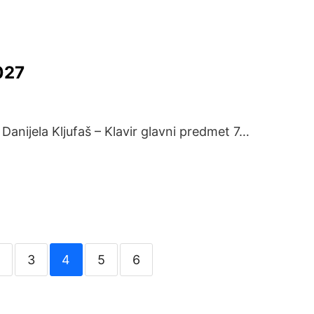
 027
anijela Kljufaš – Klavir glavni predmet 7…
3
4
5
6