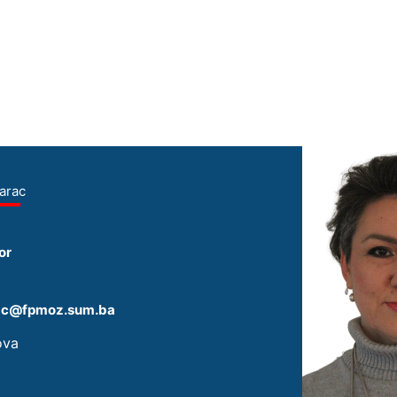
arac
or
arac@fpmoz.sum.ba
ova