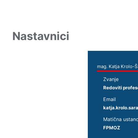
Nastavnici
mag. Katja Krolo-Š
Zvanje
Redoviti profes
Email
katja.krolo.s
Matična ustan
FPMOZ