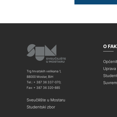
O FA
Općeni
Uprava i
Trg hrvatskih velikana 1,
Student
88000 Mostar, BiH
Suvreme
Tel.: + 387 36 337-070;
Fax: + 387 36 320-885
Sveučilište u Mostaru
Studentski zbor