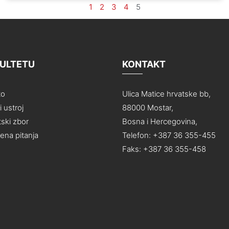
1
2
3
4
5
KULTETU
KONTAKT
to
Ulica Matice hrvatske bb,
 ustroj
88000 Mostar,
ski zbor
Bosna i Hercegovina,
na pitanja
Telefon: +387 36 355-455
Faks: +387 36 355-458