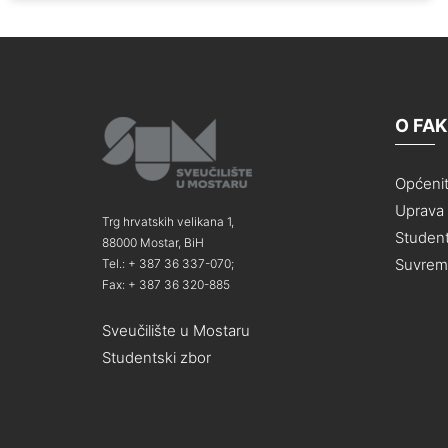
O FA
Općeni
Uprava i
Trg hrvatskih velikana 1,
Student
88000 Mostar, BiH
Suvreme
Tel.: + 387 36 337-070;
Fax: + 387 36 320-885
Sveučilište u Mostaru
Studentski zbor