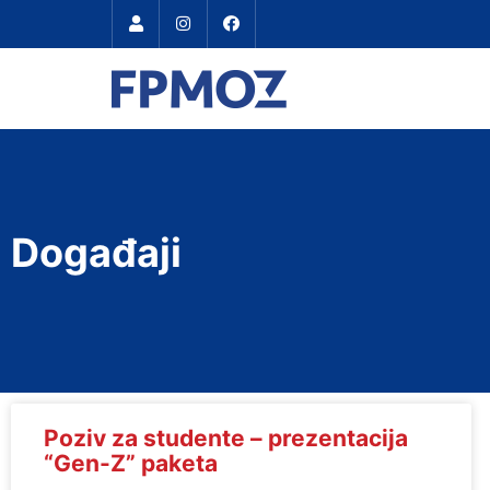
Događaji
Poziv za studente – prezentacija
“Gen-Z” paketa