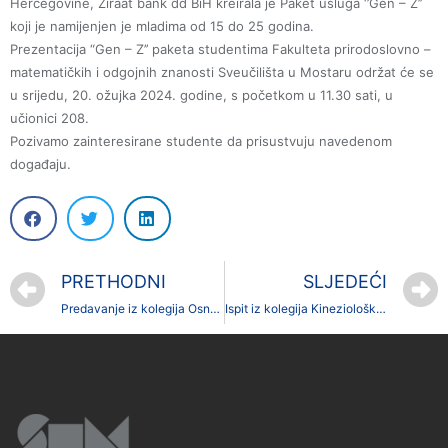
Hercegovine, Ziraat bank dd BiH kreirala je Paket usluga ‘’Gen – Z’’
koji je namijenjen je mladima od 15 do 25 godina.
Prezentacija “Gen – Z’’ paketa studentima Fakulteta prirodoslovno –
matematičkih i odgojnih znanosti Sveučilišta u Mostaru održat će se
u srijedu, 20. ožujka 2024. godine, s početkom u 11.30 sati, u
učionici 208.
Pozivamo zainteresirane studente da prisustvuju navedenom
događaju.
PRETHODNI
SLJEDEĆI
Predavanje iz kolegija Osnovni principi odgoja i obrazovanja kod prof. dr. sc. Antee Čilić
Ispit iz kolegija Kineziološka edukacija za rad s djecom s teškoćama u razvoju kod prof. dr. sc. Ivane Čerkez Zovko