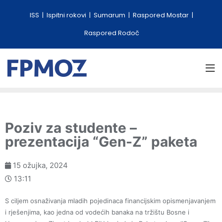
ISS
Ispitni rokovi
Sumarum
Raspored Mostar
Raspored Rodoč
Poziv za studente –
prezentacija “Gen-Z” paketa
15 ožujka, 2024
13:11
S ciljem osnaživanja mladih pojedinaca financijskim opismenjavanjem
i rješenjima, kao jedna od vodećih banaka na tržištu Bosne i