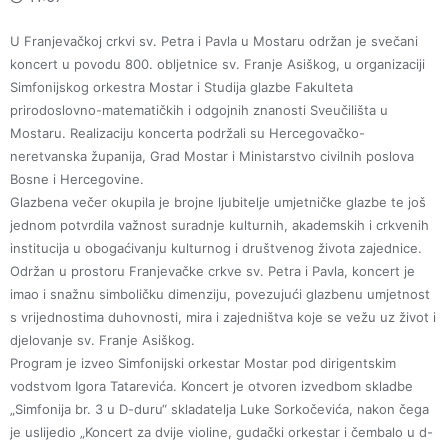
U Franjevačkoj crkvi sv. Petra i Pavla u Mostaru održan je svečani
koncert u povodu 800. obljetnice sv. Franje Asiškog, u organizaciji
Simfonijskog orkestra Mostar i Studija glazbe Fakulteta
prirodoslovno-matematičkih i odgojnih znanosti Sveučilišta u
Mostaru. Realizaciju koncerta podržali su Hercegovačko-
neretvanska županija, Grad Mostar i Ministarstvo civilnih poslova
Bosne i Hercegovine.
Glazbena večer okupila je brojne ljubitelje umjetničke glazbe te još
jednom potvrdila važnost suradnje kulturnih, akademskih i crkvenih
institucija u obogaćivanju kulturnog i društvenog života zajednice.
Održan u prostoru Franjevačke crkve sv. Petra i Pavla, koncert je
imao i snažnu simboličku dimenziju, povezujući glazbenu umjetnost
s vrijednostima duhovnosti, mira i zajedništva koje se vežu uz život i
djelovanje sv. Franje Asiškog.
Program je izveo Simfonijski orkestar Mostar pod dirigentskim
vodstvom Igora Tatarevića. Koncert je otvoren izvedbom skladbe
„Simfonija br. 3 u D-duru“ skladatelja Luke Sorkočevića, nakon čega
je uslijedio „Koncert za dvije violine, gudački orkestar i čembalo u d-