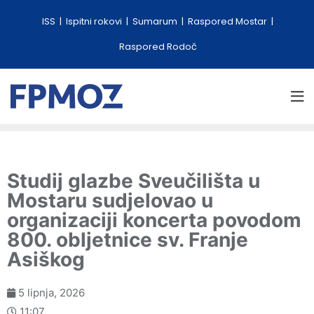
ISS
Ispitni rokovi
Sumarum
Raspored Mostar
Raspored Rodoč
Studij glazbe Sveučilišta u
Mostaru sudjelovao u
organizaciji koncerta povodom
800. obljetnice sv. Franje
Asiškog
5 lipnja, 2026
11:07