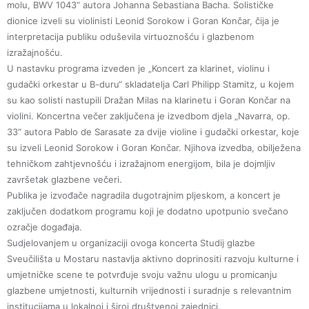
molu, BWV 1043“ autora Johanna Sebastiana Bacha. Solističke
dionice izveli su violinisti Leonid Sorokow i Goran Končar, čija je
interpretacija publiku oduševila virtuoznošću i glazbenom
izražajnošću.
U nastavku programa izveden je „Koncert za klarinet, violinu i
gudački orkestar u B-duru“ skladatelja Carl Philipp Stamitz, u kojem
su kao solisti nastupili Dražan Milas na klarinetu i Goran Končar na
violini. Koncertna večer zaključena je izvedbom djela „Navarra, op.
33“ autora Pablo de Sarasate za dvije violine i gudački orkestar, koje
su izveli Leonid Sorokow i Goran Končar. Njihova izvedba, obilježena
tehničkom zahtjevnošću i izražajnom energijom, bila je dojmljiv
završetak glazbene večeri.
Publika je izvođače nagradila dugotrajnim pljeskom, a koncert je
zaključen dodatkom programu koji je dodatno upotpunio svečano
ozračje događaja.
Sudjelovanjem u organizaciji ovoga koncerta Studij glazbe
Sveučilišta u Mostaru nastavlja aktivno doprinositi razvoju kulturne i
umjetničke scene te potvrđuje svoju važnu ulogu u promicanju
glazbene umjetnosti, kulturnih vrijednosti i suradnje s relevantnim
institucijama u lokalnoj i široj društvenoj zajednici.