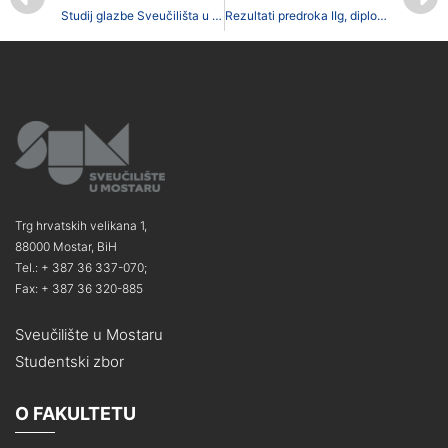
Studij glazbe Sveučilišta u Mostaru sudjelovao u organizaciji koncerta povodom 800. obljetnice sv. Franje Asiškog
Rezultati predroka IIg, diplomskog studija Turizam i zaštita okoliša
Trg hrvatskih velikana 1,
88000 Mostar, BiH
Tel.: + 387 36 337-070;
Fax: + 387 36 320-885
Sveučilište u Mostaru
Studentski zbor
O FAKULTETU