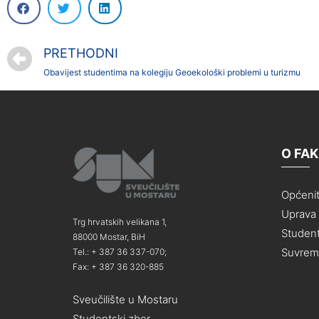
PRETHODNI
Obavijest studentima na kolegiju Geoekološki problemi u turizmu
O FA
Općeni
Uprava i
Trg hrvatskih velikana 1,
Student
88000 Mostar, BiH
Suvreme
Tel.: + 387 36 337-070;
Fax: + 387 36 320-885
Sveučilište u Mostaru
Studentski zbor