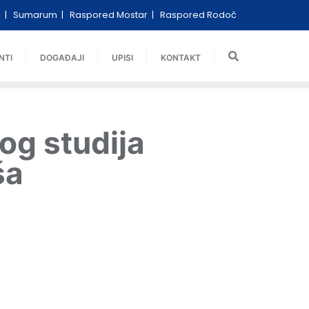
i
Sumarum
Raspored Mostar
Raspored Rodoč
NTI
DOGAĐAJI
UPISI
KONTAKT
og studija
ša