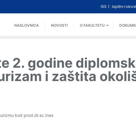
ISS
Ispitni rokov
NASLOVNICA
NOVOSTI
O FAKULTETU
DOKUME
te 2. godine diplomsk
urizam i zaštita okoli
urizmu kod prod.dr.sc.Ines