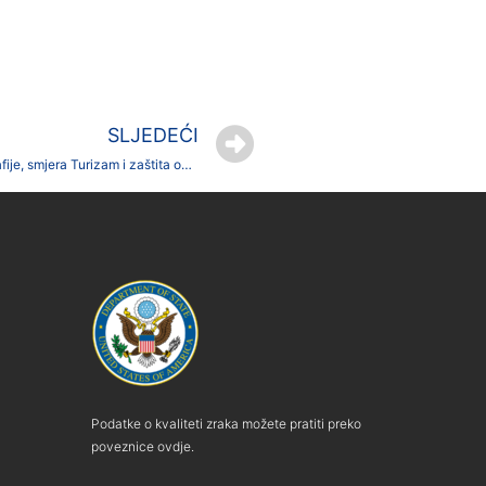
SLJEDEĆI
Obavijest za studente 2. godine diplomskog studija Geografije, smjera Turizam i zaštita okoliša
Podatke o kvaliteti zraka možete pratiti preko
poveznice ovdje.