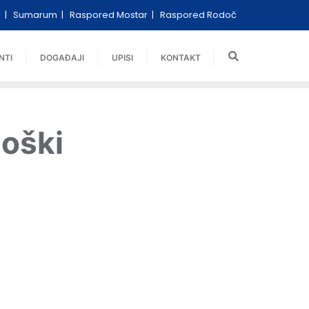
i
Sumarum
Raspored Mostar
Raspored Rodoč
NTI
DOGAĐAJI
UPISI
KONTAKT
loški