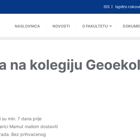
ISS
Ispitni rokov
NASLOVNICA
NOVOSTI
O FAKULTETU
DOKUME
a na kolegiju Geoeko
 su min. 7 dana prije
. Marici Mamut mailom dostaviti
 rada. Bez prihvaćenog