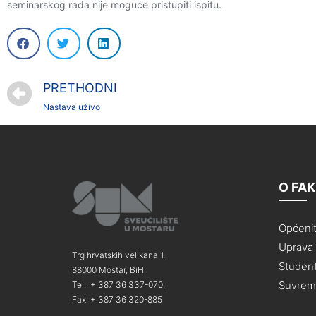
seminarskog rada nije moguće pristupiti ispitu.
PRETHODNI
Nastava uživo
O FA
Općeni
Uprava i
Trg hrvatskih velikana 1,
Student
88000 Mostar, BiH
Suvreme
Tel.: + 387 36 337-070;
Fax: + 387 36 320-885