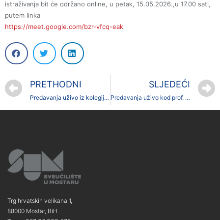
istraživanja bit će održano online, u petak, 15.05.2026.,u 17.00 sati,
putem linka
https://meet.google.com/bzr-vfcq-eak
PRETHODNI
SLJEDEĆI
Predavanja uživo iz kolegija Zaštita okoliša kod prof. Dragana Škobića
Predavanja uživo kod prof. Anite Imre
Trg hrvatskih velikana 1,
88000 Mostar, BiH