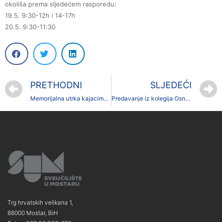
okoliša prema sljedećem rasporedu:
19.5. 9:30-12h i 14-17h
20.5. 9:30-11:30
PRETHODNI
SLJEDEĆI
Memorijalna utrka kajacima „Prof. Žarko Bilić”
Predavanje iz kolegija Osnove metodologije pedagoških istraživanja
Trg hrvatskih velikana 1,
88000 Mostar, BiH