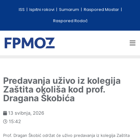
ISS
Ispitni rokovi
Sumarum
Raspored Mostar
Raspored Rodoč
Predavanja uživo iz kolegija
Zaštita okoliša kod prof.
Dragana Škobića
13 svibnja, 2026
15:42
Prof. Dragan Škobić održat će uživo predavanja iz kolegija Zaštita