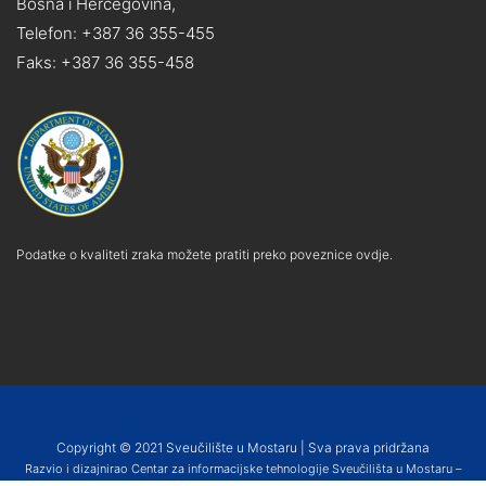
Bosna i Hercegovina,
Telefon: +387 36 355-455
Faks: +387 36 355-458
Podatke o kvaliteti zraka možete pratiti preko poveznice ovdje.
Copyright © 2021 Sveučilište u Mostaru | Sva prava pridržana
Razvio i dizajnirao Centar za informacijske tehnologije Sveučilišta u Mostaru –