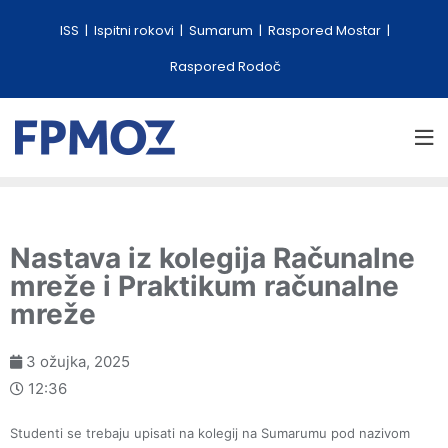
ISS
Ispitni rokovi
Sumarum
Raspored Mostar
Raspored Rodoč
Nastava iz kolegija Računalne
mreže i Praktikum računalne
mreže
3 ožujka, 2025
12:36
Studenti se trebaju upisati na kolegij na Sumarumu pod nazivom