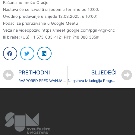
Računalne mreže Orašje.
Nastava će se izvoditi srijedom u terminu od 10:00.
Uvodno predavanje u srijedu 12.03.2025. u 10:00:
Podaci za pridruživanje u Google Meetu
Veza na videopoziv: https://meet.google.com/pgn-vtgr-cnc
Ili birajte: ‪(US) +1 573-833-4121‬ PIN: ‪748 088 335‬#
PRETHODNI
SLJEDEĆI
RASPORED PREDAVANJA GOSTUJUĆIH PROFESORA U LJETNOM SEMESTRU 2024./2025. GODINE
Naqstava iz kolegija Programsko inženjerstvo