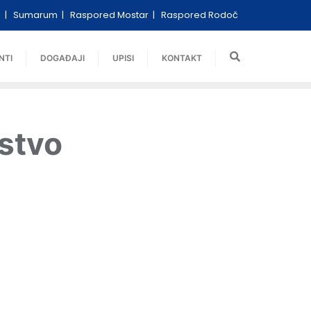
i
Sumarum
Raspored Mostar
Raspored Rodoč
NTI
DOGAĐAJI
UPISI
KONTAKT
rstvo