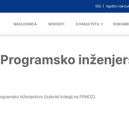
ISS
Ispitni rokov
NASLOVNICA
NOVOSTI
O FAKULTETU
DOKUME
a Programsko inženje
ogramsko inženjerstvo (izabrati kolegij na FPMOZ).