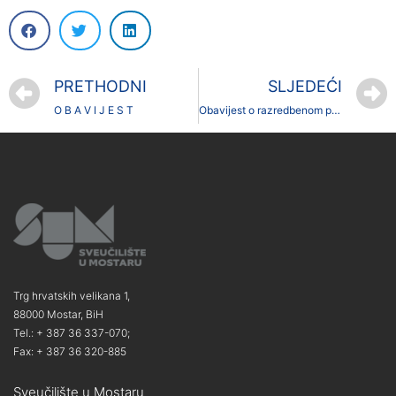
PRETHODNI
SLJEDEĆI
O B A V I J E S T
Obavijest o razredbenom postupku
Trg hrvatskih velikana 1,
88000 Mostar, BiH
Tel.: + 387 36 337-070;
Fax: + 387 36 320-885
Sveučilište u Mostaru