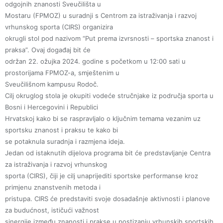
odgojnih znanosti Sveučilišta u
Mostaru (FPMOZ) u suradnji s Centrom za istraživanja i razvoj
vrhunskog sporta (CIRS) organizira
okrugli stol pod nazivom “Put prema izvrsnosti – sportska znanost i
praksa”. Ovaj događaj bit će
održan 22. ožujka 2024. godine s početkom u 12:00 sati u
prostorijama FPMOZ-a, smještenim u
Sveučilišnom kampusu Rodoč.
Cilj okruglog stola je okupiti vodeće stručnjake iz područja sporta u
Bosni i Hercegovini i Republici
Hrvatskoj kako bi se raspravljalo o ključnim temama vezanim uz
sportsku znanost i praksu te kako bi
se potaknula suradnja i razmjena ideja.
Jedan od istaknutih dijelova programa bit će predstavljanje Centra
za istraživanja i razvoj vrhunskog
sporta (CIRS), čiji je cilj unaprijediti sportske performanse kroz
primjenu znanstvenih metoda i
pristupa. CIRS će predstaviti svoje dosadašnje aktivnosti i planove
za budućnost, ističući važnost
sinergije između znanosti i prakse u postizanju vrhunskih sportskih