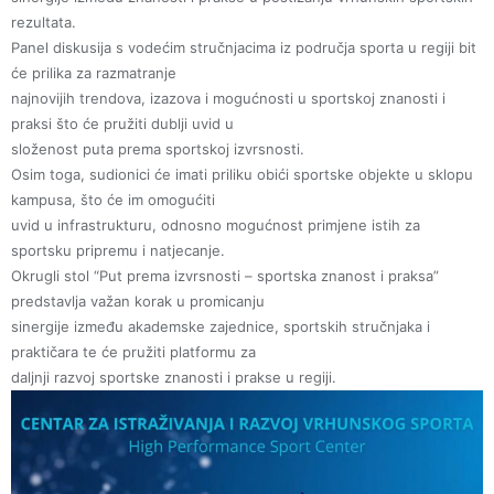
rezultata.
Panel diskusija s vodećim stručnjacima iz područja sporta u regiji bit
će prilika za razmatranje
najnovijih trendova, izazova i mogućnosti u sportskoj znanosti i
praksi što će pružiti dublji uvid u
složenost puta prema sportskoj izvrsnosti.
Osim toga, sudionici će imati priliku obići sportske objekte u sklopu
kampusa, što će im omogućiti
uvid u infrastrukturu, odnosno mogućnost primjene istih za
sportsku pripremu i natjecanje.
Okrugli stol “Put prema izvrsnosti – sportska znanost i praksa”
predstavlja važan korak u promicanju
sinergije između akademske zajednice, sportskih stručnjaka i
praktičara te će pružiti platformu za
daljnji razvoj sportske znanosti i prakse u regiji.