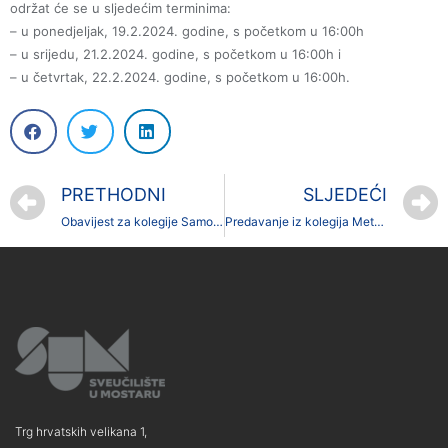
održat će se u sljedećim terminima:
– u ponedjeljak, 19.2.2024. godine, s početkom u 16:00h
– u srijedu, 21.2.2024. godine, s početkom u 16:00h i
– u četvrtak, 22.2.2024. godine, s početkom u 16:00h.
PRETHODNI
SLJEDEĆI
Obavijest za kolegije Samostalna stručna praksa praksu i Stručno-pedagoška izobrazba 1,2 i 3
Predavanje iz kolegija Metodika nastavnog rada kod prof. dr. sc. Mirana Pehara
Trg hrvatskih velikana 1,