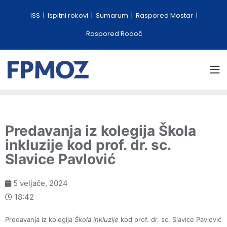
ISS
Ispitni rokovi
Sumarum
Raspored Mostar
Raspored Rodoč
Predavanja iz kolegija Škola
inkluzije kod prof. dr. sc.
Slavice Pavlović
5 veljače, 2024
18:42
Predavanja iz kolegija
Škola inkluzije
kod prof. dr. sc. Slavice Pavlović