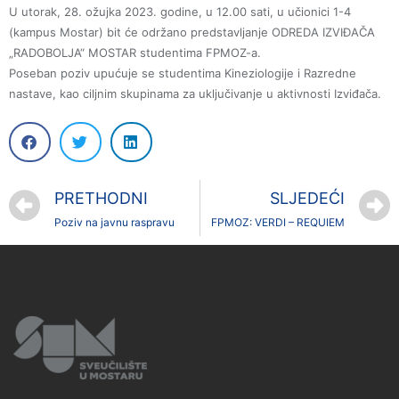
U utorak, 28. ožujka 2023. godine, u 12.00 sati, u učionici 1-4
(kampus Mostar) bit će održano predstavljanje ODREDA IZVIĐAČA
„RADOBOLJA“ MOSTAR studentima FPMOZ-a.
Poseban poziv upućuje se studentima Kineziologije i Razredne
nastave, kao ciljnim skupinama za uključivanje u aktivnosti Izviđača.
PRETHODNI
SLJEDEĆI
Poziv na javnu raspravu
FPMOZ: VERDI – REQUIEM