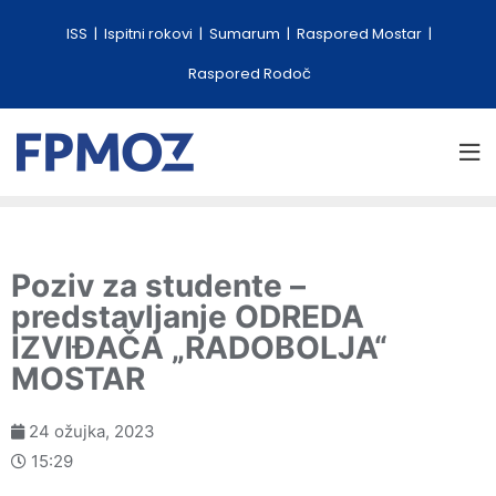
ISS
Ispitni rokovi
Sumarum
Raspored Mostar
Raspored Rodoč
Poziv za studente –
predstavljanje ODREDA
IZVIĐAČA „RADOBOLJA“
MOSTAR
24 ožujka, 2023
15:29