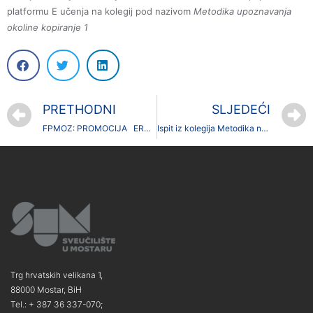
platformu E učenja na kolegij pod nazivom
Metodika upoznavanja
okoline kopiranje 1
PRETHODNI
SLJEDEĆI
FPMOZ: PROMOCIJA ERASMUS+ PROJEKATA: ETWINNING I EPALE
Ispit iz kolegija Metodika nastavnog rada
Trg hrvatskih velikana 1,
88000 Mostar, BiH
Tel.: + 387 36 337-070;