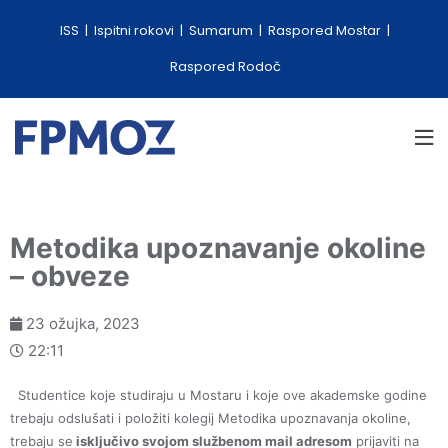
ISS
Ispitni rokovi
Sumarum
Raspored Mostar
Raspored Rodoč
Metodika upoznavanje okoline
– obveze
23 ožujka, 2023
22:11
Studentice koje studiraju u Mostaru i koje ove akademske godine
trebaju odslušati i položiti kolegij Metodika upoznavanja okoline,
trebaju se
isključivo svojom službenom mail adresom
prijaviti na