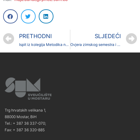
PRETHODNI
SLJEDEĆI
Ispit iz kolegija Metodika nastavnog rada
Ovjera zimskog semestra i upis u ljetni semestar akademske godine 22/23
Trg hrvatskih velikana 1,
88000 Mostar, BiH
Tel.: + 387 36 337-070;
Fax: + 387 36 320-885