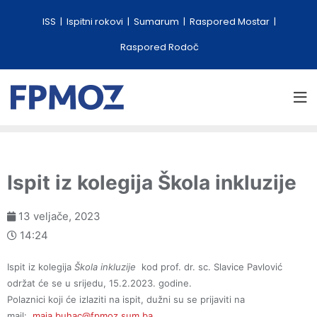
ISS
Ispitni rokovi
Sumarum
Raspored Mostar
Raspored Rodoč
Ispit iz kolegija Škola inkluzije
13 veljače, 2023
14:24
Ispit iz kolegija
Škola inkluzije
kod prof. dr. sc. Slavice Pavlović
održat će se u srijedu, 15.2.2023. godine.
Polaznici koji će izlaziti na ispit, dužni su se prijaviti na
mail:
maja.buhac@fpmoz.sum.ba