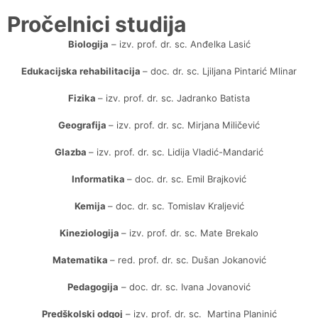
Pročelnici studija
Biologija
– izv. prof. dr. sc. Anđelka Lasić
Edukacijska rehabilitacija
– doc. dr. sc. Ljiljana Pintarić Mlinar
Fizika
– izv. prof. dr. sc. Jadranko Batista
Geografija
– izv. prof. dr. sc. Mirjana Miličević
Glazba
– izv. prof. dr. sc. Lidija Vladić-Mandarić
Informatika
– doc. dr. sc. Emil Brajković
Kemija
– doc. dr. sc. Tomislav Kraljević
Kineziologija
– izv. prof. dr. sc. Mate Brekalo
Matematika
– red. prof. dr. sc. Dušan Jokanović
Pedagogija
– doc. dr. sc. Ivana Jovanović
Predškolski odgoj
– izv. prof. dr. sc. Martina Planinić