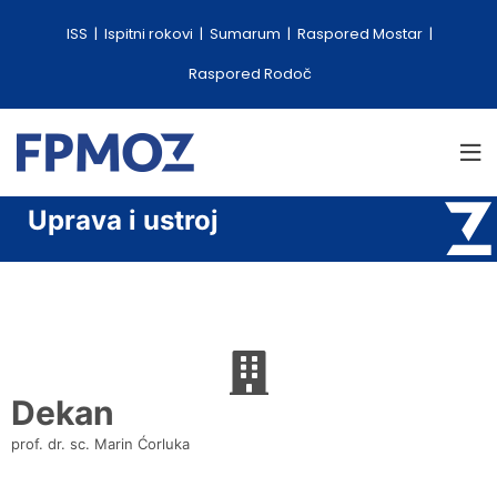
ISS
Ispitni rokovi
Sumarum
Raspored Mostar
Raspored Rodoč
Uprava i ustroj
Dekan
prof. dr. sc. Marin Ćorluka