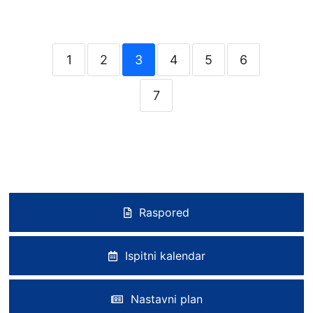
1
2
3
4
5
6
7
Raspored
Ispitni kalendar
Nastavni plan