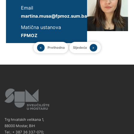
Email
martina.musa@fpmoz.sum.ba
Matična ustanova
FPMOZ
Prethodna
Sljedeća
Trg hrvatskih velikana 1,
88000 Mostar, BiH
Tel.: + 387 36 337-070;