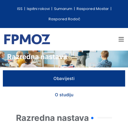
ISS
Ispitni rokovi
Sumarum
Raspored Mostar
Raspored Rodoč
Razredna nastava
Obavijesti
O studiju
Razredna nastava