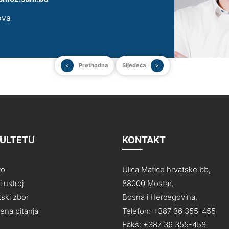
ova
Prethodna
Sljedeća
KULTETU
KONTAKT
to
Ulica Matice hrvatske bb,
 ustroj
88000 Mostar,
ski zbor
Bosna i Hercegovina,
na pitanja
Telefon: +387 36 355-455
Faks: +387 36 355-458