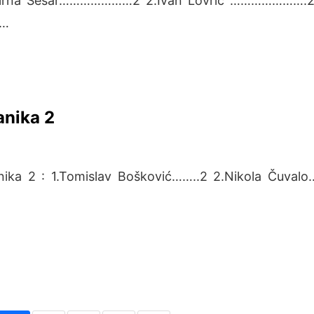
 1.Mirna Sesar…………………2 2.Ivan Lovrić ………………….2
2…
anika 2
ka 2 : 1.Tomislav Bošković……..2 2.Nikola Čuva