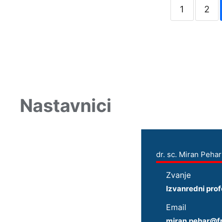
1
2
Nastavnici
dr. sc. Miran Pehar
Zvanje
Izvanredni prof
Email
miran.pehar@f