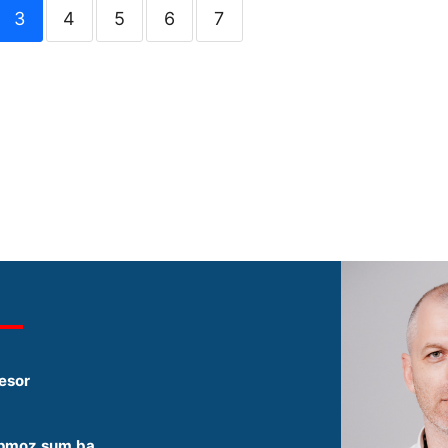
3
4
5
6
7
esor
pmoz.sum.ba