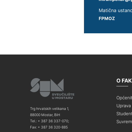
Matična ustan
FPMOZ
O FA
Općeni
Uprava i
Trg hrvatskih velikana 1,
Student
88000 Mostar, BiH
Suvreme
Tel.: + 387 36 337-070;
Fax: + 387 36 320-885