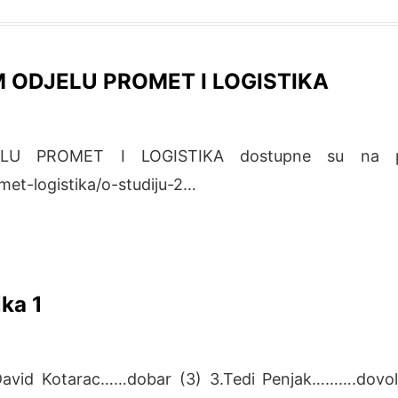
OM ODJELU PROMET I LOGISTIKA
ELU PROMET I LOGISTIKA dostupne su na po
met-logistika/o-studiju-2…
ika 1
.David Kotarac……dobar (3) 3.Tedi Penjak……….dovolj