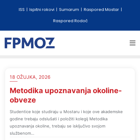
ISS
Ispitni rokovi
Sumarum
Raspored Mostar
Raspored Rodoč
18 OŽUJKA, 2026
Metodika upoznavanja okoline-
obveze
Studentice koje studiraju u Mostaru i koje ove akademske
godine trebaju odslušati i položiti kolegij Metodika
upoznavanja okoline, trebaju se isključivo svojom
službenom…