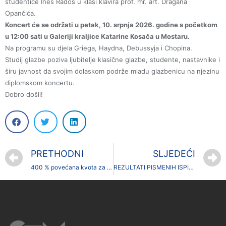
studentice Ines Radoš u klasi klavira prof. mr. art. Dragana
Opančića.
Koncert će se održati u petak, 10. srpnja 2026. godine s početkom
u 12:00 sati u Galeriji kraljice Katarine Kosača u Mostaru.
Na programu su djela Griega, Haydna, Debussyja i Chopina.
Studij glazbe poziva ljubitelje klasične glazbe, studente, nastavnike i
širu javnost da svojim dolaskom podrže mladu glazbenicu na njezinu
diplomskom koncertu.
Dobro došli!
PRETHODNI
SLJEDEĆI
400 % povećana kvota za besplatan studij – do 2. srpnja otvorene prijave za upis na Sveučilište u Mostaru
REZULTATI PISMENIH ISPITA ODRŽANIH 02.07.2026.