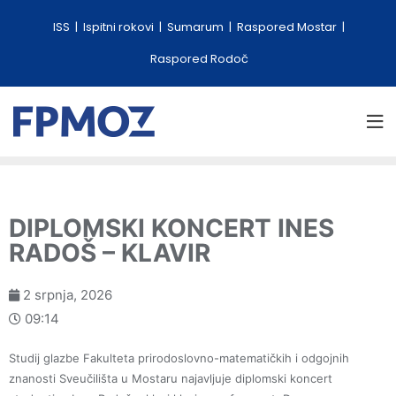
ISS
Ispitni rokovi
Sumarum
Raspored Mostar
Raspored Rodoč
DIPLOMSKI KONCERT INES
RADOŠ – KLAVIR
2 srpnja, 2026
09:14
Studij glazbe Fakulteta prirodoslovno-matematičkih i odgojnih
znanosti Sveučilišta u Mostaru najavljuje diplomski koncert