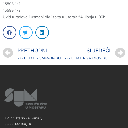
15593 1-2
15589 1-2
Uvid u radove i usmeni dio ispita u utorak 24. lipnja u 09h.
PRETHODNI
SLJEDEĆI
REZULTATI PISMENOG DIJELA ISPITA IZ KOLEGIJA GEOGRAFSKE OSNOVE RURALNOG TURIZMA ODRŽANOG 18. LIPNJA 2026.
REZULTATI PISMENOG DIJELA ISPITA IZ KOLEGIJA TURISTIČKE DESTINACIJE SVIJETA ODRŽANOG 18.LIPNJA 2026.
Trg hrvatskih velikana 1,
88000 Mostar, BiH