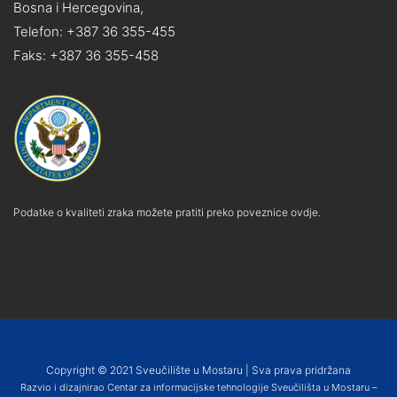
Bosna i Hercegovina,
Telefon: +387 36 355-455
Faks: +387 36 355-458
Podatke o kvaliteti zraka možete pratiti preko poveznice ovdje.
Copyright © 2021 Sveučilište u Mostaru | Sva prava pridržana
Razvio i dizajnirao Centar za informacijske tehnologije Sveučilišta u Mostaru –