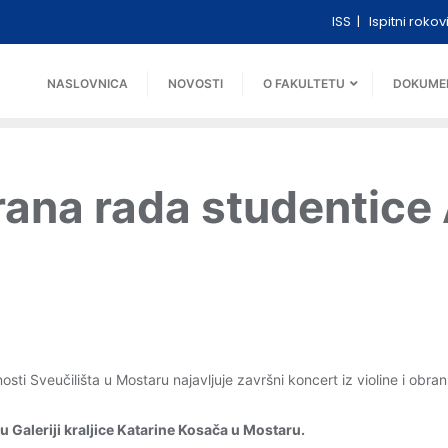
ISS
Ispitni rokov
NASLOVNICA
NOVOSTI
O FAKULTETU
DOKUME
brana rada studentice
sti Sveučilišta u Mostaru najavljuje završni koncert iz violine i obr
i u Galeriji kraljice Katarine Kosača u Mostaru.