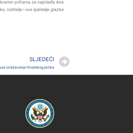
abranim pričama za najmlađe Ana
 roditelje i sve ljubitelje glazbe
SLJEDEĆI
tura izražavanja hrvatskog jezika