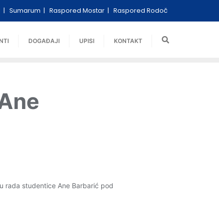
i
Sumarum
Raspored Mostar
Raspored Rodoč
NTI
DOGAĐAJI
UPISI
KONTAKT
 Ane
anu rada studentice Ane Barbarić pod