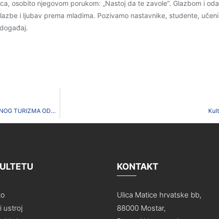
ca, osobito njegovom porukom: „Nastoj da te zavole”. Glazbom i od
lazbe i ljubav prema mladima. Pozivamo nastavnike, studente, učenike,
 događaj.
REZULTATI PREDROKA IZ KOLEGIJA GEOGRAFSKE OSNOVE RURALNOG TURIZMA ODRŽANOG 09.LIPNJA 2026.
Kul
KULTETU
KONTAKT
to
Ulica Matice hrvatske bb,
 ustroj
88000 Mostar,