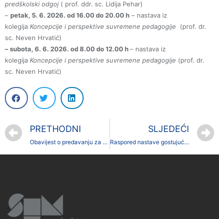
predškolski odgoj
( prof. ddr. sc. Lidija Pehar)
–
petak, 5. 6. 2026. od 16.00 do 20.00 h
– nastava iz
kolegija
Koncepcije i perspektive suvremene pedagogije
(prof. dr.
sc. Neven Hrvatić)
– subota, 6. 6. 2026. od 8.00 do 12.00 h
– nastava iz
kolegija
Koncepcije i perspektive suvremene pedagogije
(prof. dr.
sc. Neven Hrvatić)
PRETHODNI
SLJEDEĆI
Obavijest o predavanju za studente prve godine preddiplomskog studija Geografija smjer Turizam i zaštita okoliša
Raspored nastave gostujućih profesora