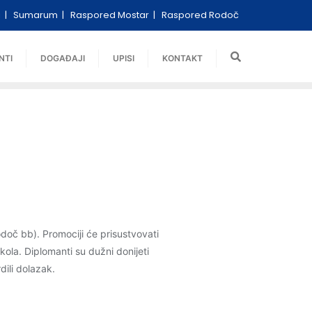
i
Sumarum
Raspored Mostar
Raspored Rodoč
NTI
DOGAĐAJI
UPISI
KONTAKT
č bb). Promociji će prisustvovati
kola. Diplomanti su dužni donijeti
ili dolazak.