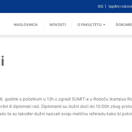
ISS
Ispitni rokov
NASLOVNICA
NOVOSTI
O FAKULTETU
DOKUME
i
6. godine s početkom u 12h u zgradi SUMIT-a u Rodoču (kampus Rodo
avršni ili diplomski rad. Diplomanti su dužni doći do 10:00h zbog proto
du te su također dužni nazvati svoju matičnu referadu kako bi potvrd