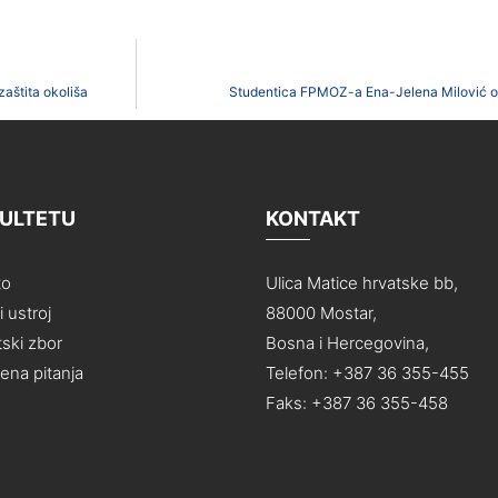
zaštita okoliša
Studentica FPMOZ-a Ena-Jelena Milović osv
KULTETU
KONTAKT
to
Ulica Matice hrvatske bb,
 ustroj
88000 Mostar,
ski zbor
Bosna i Hercegovina,
na pitanja
Telefon: +387 36 355-455
Faks: +387 36 355-458