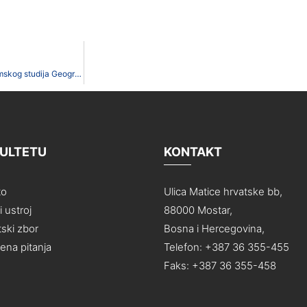
Obavijest o održavanju predroka za studente druge godine preddiplomskog studija Geografija smjer Turizam i zaštita okoliša kod prof.dr.sc. Dore Smolčić Jurdana
KULTETU
KONTAKT
to
Ulica Matice hrvatske bb,
 ustroj
88000 Mostar,
ski zbor
Bosna i Hercegovina,
na pitanja
Telefon: +387 36 355-455
Faks: +387 36 355-458