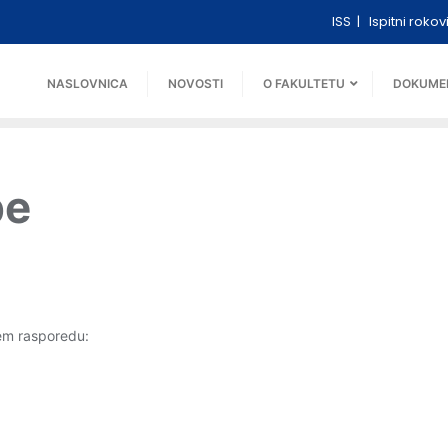
ISS
Ispitni rokov
NASLOVNICA
NOVOSTI
O FAKULTETU
DOKUME
be
ćem rasporedu: