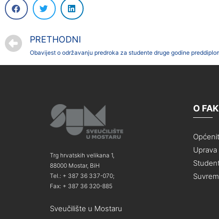
PRETHODNI
O FA
Općeni
Uprava i
Trg hrvatskih velikana 1,
Student
88000 Mostar, BiH
Suvreme
Tel.: + 387 36 337-070;
Fax: + 387 36 320-885
Sveučilište u Mostaru