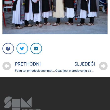
PRETHODNI
SLJEDEĆI
Fakultet prirodoslovno-matematičkih i odgojnih znanosti održao predstavljanje studijskih programa u Gimnaziji fra Dominika Mandića u Širokom Brijegu
Obavijest o predavanju za studente druge godine preddiplomskog studija Geografija smjer Turizam i zaštita okoliša