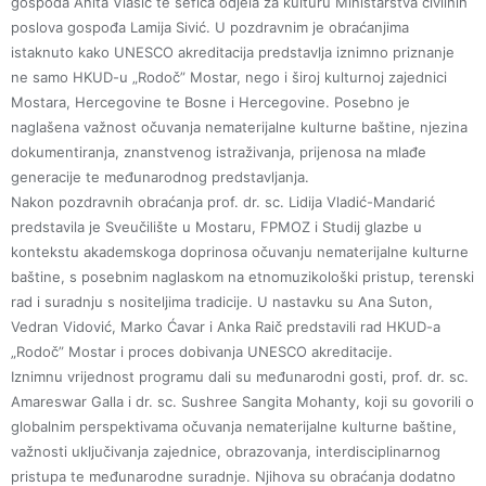
gospođa Anita Vlašić te šefica odjela za kulturu Ministarstva civilnih
poslova gospođa Lamija Sivić. U pozdravnim je obraćanjima
istaknuto kako UNESCO akreditacija predstavlja iznimno priznanje
ne samo HKUD-u „Rodoč” Mostar, nego i široj kulturnoj zajednici
Mostara, Hercegovine te Bosne i Hercegovine. Posebno je
naglašena važnost očuvanja nematerijalne kulturne baštine, njezina
dokumentiranja, znanstvenog istraživanja, prijenosa na mlađe
generacije te međunarodnog predstavljanja.
Nakon pozdravnih obraćanja prof. dr. sc. Lidija Vladić-Mandarić
predstavila je Sveučilište u Mostaru, FPMOZ i Studij glazbe u
kontekstu akademskoga doprinosa očuvanju nematerijalne kulturne
baštine, s posebnim naglaskom na etnomuzikološki pristup, terenski
rad i suradnju s nositeljima tradicije. U nastavku su Ana Suton,
Vedran Vidović, Marko Ćavar i Anka Raič predstavili rad HKUD-a
„Rodoč” Mostar i proces dobivanja UNESCO akreditacije.
Iznimnu vrijednost programu dali su međunarodni gosti, prof. dr. sc.
Amareswar Galla i dr. sc. Sushree Sangita Mohanty, koji su govorili o
globalnim perspektivama očuvanja nematerijalne kulturne baštine,
važnosti uključivanja zajednice, obrazovanja, interdisciplinarnog
pristupa te međunarodne suradnje. Njihova su obraćanja dodatno