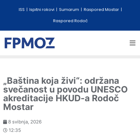
ISS
Ispitni rokovi
Sumarum
Raspored Mostar
Raspored Rodoč
„Baština koja živi“: održana
svečanost u povodu UNESCO
akreditacije HKUD-a Rodoč
Mostar
8 svibnja, 2026
12:35