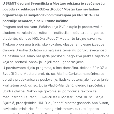
U SUMIT dvorani Sveučilišta u Mostaru održana je svečanost u
povodu akreditacije HKUD-a „Rodoč“ Mostar kao nevladine
organizacije sa savjetodavnom funkcijom pri UNESCO-u za
područje nematerijalne kulturne baštine.
Program pod nazivom „Baština koja živi” okupio je predstavnike
akademske zajednice, kulturnih institucija, međunarodne goste,
studente, članove HKUD-a „Rodoč” Mostar te brojne uzvanike.
Tijekom programa tradicijske vokalne, glazbene i plesne izvedbe
članova Društva dodatno su naglasile temeljnu poruku svečanosti:
da baština nije samo naslijeđe prošlosti, nego živa praksa zajednice
koja se prenosi, obnavlja i dijeli među generacijama.
U pozdravnom dijelu programa, u ime domaćina, dekana FPMOZ-a
Sveučilišta u Mostaru prof. dr. sc. Marina Ćorluke, nazočnima se
obratila prodekanica za poslovanje, ljudske potencijale i upravljanje
kvalitetom prof. dr. sc. Lidija Vladić-Mandarić, ujedno i pročelnica
Studija glazbe. Nakon nje govorile su pomoćnica rektora za
međunarodnu suradnju Sveučilišta u Mostaru prof. dr. sc. Sanja
Bijakšić, predsjednica HKUD-a „Rodoč” Mostar gospođa Ana Suton,
savjetnica ministrice Federalnog ministarstva kulture i sporta