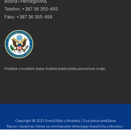
Bosna i Hercegovina,
Telefon: +387 36 355-455
Faks: +387 36 355-458
Podatke o kvaliteti zraka možete pratiti preko poveznice ovdje.
Copyright © 2021 Sveučilište u Mostaru | Sva prava pridržana
Razvio i dizajnirao Centar za informacijske tehnologije Sveučilišta u Mostaru –