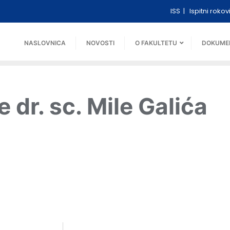
ISS
Ispitni rokov
NASLOVNICA
NOVOSTI
O FAKULTETU
DOKUME
dr. sc. Mile Galića