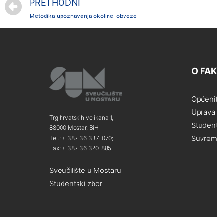
PRETHODNI
Metodika upoznavanja okoline-obveze
O FA
Općeni
Uprava i
Trg hrvatskih velikana 1,
Student
88000 Mostar, BiH
Suvreme
Tel.: + 387 36 337-070;
Fax: + 387 36 320-885
Sveučilište u Mostaru
Studentski zbor