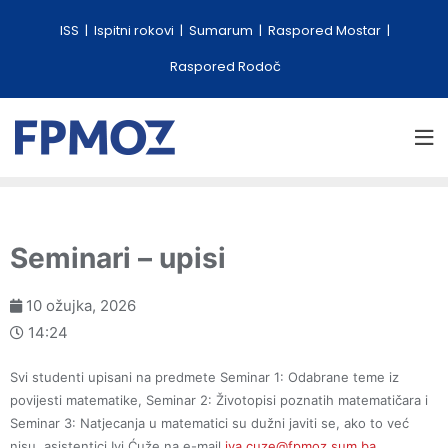
ISS
Ispitni rokovi
Sumarum
Raspored Mostar
Raspored Rodoč
Seminari – upisi
10 ožujka, 2026
14:24
Svi studenti upisani na predmete Seminar 1: Odabrane teme iz
povijesti matematike, Seminar 2: Životopisi poznatih matematičara i
Seminar 3: Natjecanja u matematici su dužni javiti se, ako to već
nisu, asistentici Ivi Ćuže na e-mail
iva.cuze@fpmoz.sum.ba
.